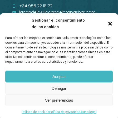
+34 956 22 18 22
lacandela@lacandelatapasbar.com
Gestionar el consentimiento
de las cookies
Para ofrecer las mejores experiencias, utilizamos tecnologías como las
cookies para almacenar y/o acceder a la información del dispositivo. El
consentimiento de estas tecnologías nos permitirá procesar datos como
La Candela Tapas Bar ©2023 Todos los
el comportamiento de navegación o las identificaciones únicas en este
sitio. No consentir o retirar el consentimiento, puede afectar
derechos reservados
negativamente a ciertas características y funciones.
Aceptar
Inicianet
Denegar
Ver preferencias
Política de cookies
Política de privacidad
Aviso legal